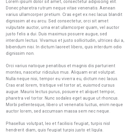
Lorem ipsum dolor sit amet, consectetur adipiscing elit.
Donec pharetra rutrum neque vitae venenatis. Aenean
varius ullamcorper pretium. Cras eget ex nec lacus blandit
dignissim at eu arcu. Sed consectetur, orci sit amet
vulputate auctor, urna erat ullamcorper quam, vel auctor
justo felis a dui. Duis maximus posuere augue, sed
interdum lectus. Vivamus et justo sollicitudin, ultrices dui a,
bibendum nisi. In dictum laoreet libero, quis interdum odio
dignissim non.
Orci varius natoque penatibus et magnis dis parturient
montes, nascetur ridiculus mus. Aliquam erat volutpat.
Nulla neque nisi, tempor eu viverra eu, dictum nec lacus.
Cras erat lorem, tristique vel tortor at, euismod cursus
augue. Mauris lectus purus, posuere et aliquet tempor,
pharetra vel tortor. Nunc sodales eget augue ut rhoncus.
Morbi pellentesque, libero ut venenatis luctus, enim neque
auctor lorem, sed accumsan massa sem nec neque.
Phasellus volutpat, leo et facilisis feugiat, turpis nisl
hendrerit diam, quis feugiat turpis justo et ligula.