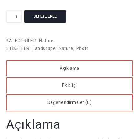
Ocean
SEPETE EKLE
Rocks
adet
KATEGORILER:
Nature
ETIKETLER:
Landscape
,
Nature
,
Photo
Açıklama
Ek bilgi
Değerlendirmeler (0)
Açıklama